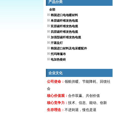
产品分类
全部
韩国进口电地暖材料
单层碳纤维发热电缆
双层碳纤维发热电缆
四层碳纤维发热电缆
加强型碳纤维发热电缆
汗蒸盐灯
韩国进口材料及电采暖配件
托玛琳篷布
电加热瓷砖
企业文化
公司使命：
领航供暖、节能降耗、回馈社
会
核心价值观：
合作双赢、共创价值
核心竞争力：
技术、信息、能动、创新
生存理念：
不进则退，慢也是退