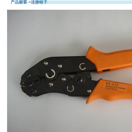
产品橱窗
->连接钳子