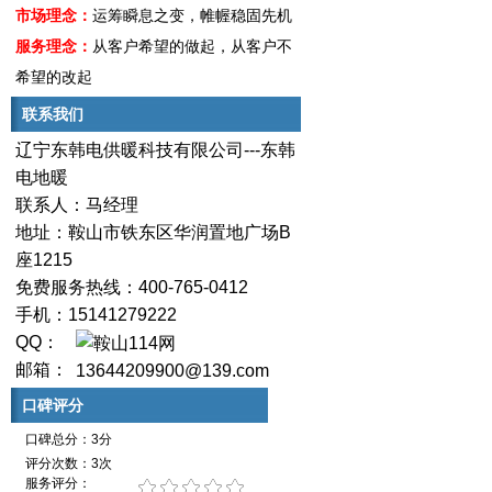
市场理念：
运筹瞬息之变，帷幄稳固先机
服务理念：
从客户希望的做起，从客户不
希望的改起
联系我们
辽宁东韩电供暖科技有限公司---东韩
电地暖
联系人：马经理
地址：鞍山市铁东区华润置地广场B
座1215
免费服务热线：400-765-0412
手机：15141279222
QQ：
邮箱：
13644209900@139.com
口碑评分
口碑总分：3分
评分次数：3次
服务评分：