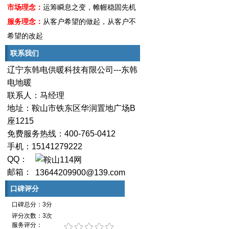
市场理念：
运筹瞬息之变，帷幄稳固先机
服务理念：
从客户希望的做起，从客户不
希望的改起
联系我们
辽宁东韩电供暖科技有限公司---东韩
电地暖
联系人：马经理
地址：鞍山市铁东区华润置地广场B
座1215
免费服务热线：400-765-0412
手机：15141279222
QQ：
邮箱：
13644209900@139.com
口碑评分
口碑总分：3分
评分次数：3次
服务评分：