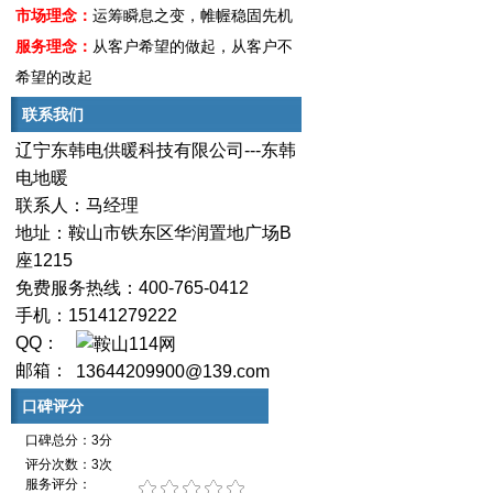
市场理念：
运筹瞬息之变，帷幄稳固先机
服务理念：
从客户希望的做起，从客户不
希望的改起
联系我们
辽宁东韩电供暖科技有限公司---东韩
电地暖
联系人：马经理
地址：鞍山市铁东区华润置地广场B
座1215
免费服务热线：400-765-0412
手机：15141279222
QQ：
邮箱：
13644209900@139.com
口碑评分
口碑总分：3分
评分次数：3次
服务评分：