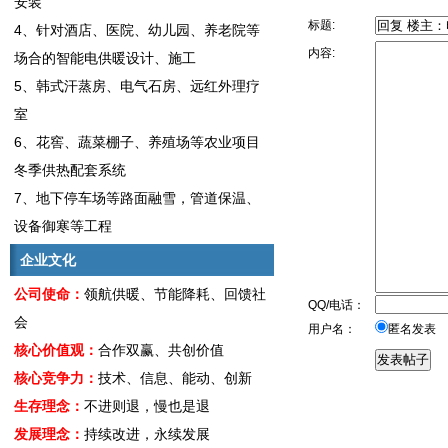
安装
标题:
4、针对酒店、医院、幼儿园、养老院等
内容:
场合的智能电供暖设计、施工
5、韩式汗蒸房、电气石房、远红外理疗
室
6、花窖、蔬菜棚子、养殖场等农业项目
冬季供热配套系统
7、地下停车场等路面融雪，管道保温、
设备御寒等工程
企业文化
公司使命：
领航供暖、节能降耗、回馈社
QQ/电话：
会
用户名：
匿名发表
核心价值观：
合作双赢、共创价值
核心竞争力：
技术、信息、能动、创新
生存理念：
不进则退，慢也是退
发展理念：
持续改进，永续发展